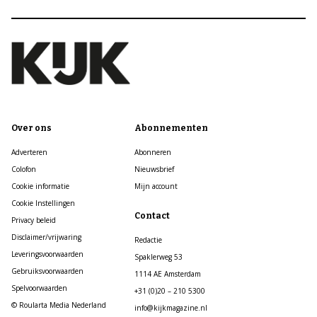
Over ons
Abonnementen
Adverteren
Abonneren
Colofon
Nieuwsbrief
Cookie informatie
Mijn account
Cookie Instellingen
Contact
Privacy beleid
Disclaimer/vrijwaring
Redactie
Leveringsvoorwaarden
Spaklerweg 53
Gebruiksvoorwaarden
1114 AE Amsterdam
Spelvoorwaarden
+31 (0)20 – 210 5300
© Roularta Media Nederland
info@kijkmagazine.nl