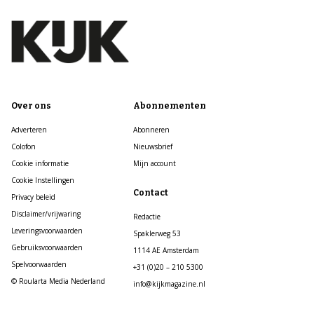
Over ons
Abonnementen
Adverteren
Abonneren
Colofon
Nieuwsbrief
Cookie informatie
Mijn account
Cookie Instellingen
Contact
Privacy beleid
Disclaimer/vrijwaring
Redactie
Leveringsvoorwaarden
Spaklerweg 53
Gebruiksvoorwaarden
1114 AE Amsterdam
Spelvoorwaarden
+31 (0)20 – 210 5300
© Roularta Media Nederland
info@kijkmagazine.nl