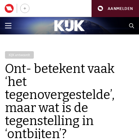
AANMELDEN
KIJK antwoordt
Ont- betekent vaak
‘het
tegenovergestelde’,
maar wat is de
tegenstelling in
‘ontbijten’?