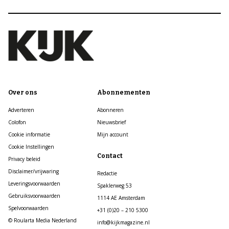
Over ons
Abonnementen
Adverteren
Abonneren
Colofon
Nieuwsbrief
Cookie informatie
Mijn account
Cookie Instellingen
Contact
Privacy beleid
Disclaimer/vrijwaring
Redactie
Leveringsvoorwaarden
Spaklerweg 53
Gebruiksvoorwaarden
1114 AE Amsterdam
Spelvoorwaarden
+31 (0)20 – 210 5300
© Roularta Media Nederland
info@kijkmagazine.nl