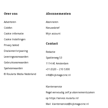
Over ons
Abonnementen
Adverteren
Abonneren
Colofon
Nieuwsbrief
Cookie informatie
Mijn account
Cookie Instellingen
Contact
Privacy beleid
Disclaimer/vrijwaring
Redactie
Leveringsvoorwaarden
Spaklerweg 53
Gebruiksvoorwaarden
1114 AE Amsterdam
Spelvoorwaarden
+31 (0)20 – 210 5300
© Roularta Media Nederland
info@kijkmagazine.nl
Klantenservice
Regel eenvoudig zelf je abonnementszaken
op https://service.roularta.nl/
Mail: klantenservice@kijkmagazine.nl