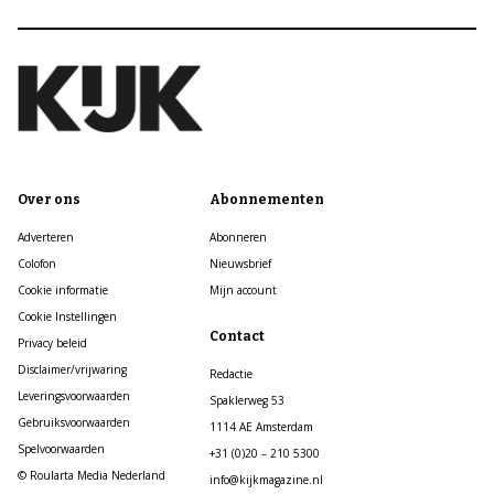
Over ons
Abonnementen
Adverteren
Abonneren
Colofon
Nieuwsbrief
Cookie informatie
Mijn account
Cookie Instellingen
Contact
Privacy beleid
Disclaimer/vrijwaring
Redactie
Leveringsvoorwaarden
Spaklerweg 53
Gebruiksvoorwaarden
1114 AE Amsterdam
Spelvoorwaarden
+31 (0)20 – 210 5300
© Roularta Media Nederland
info@kijkmagazine.nl