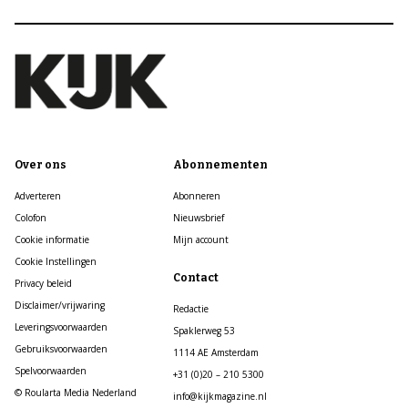
Over ons
Abonnementen
Adverteren
Abonneren
Colofon
Nieuwsbrief
Cookie informatie
Mijn account
Cookie Instellingen
Contact
Privacy beleid
Disclaimer/vrijwaring
Redactie
Leveringsvoorwaarden
Spaklerweg 53
Gebruiksvoorwaarden
1114 AE Amsterdam
Spelvoorwaarden
+31 (0)20 – 210 5300
© Roularta Media Nederland
info@kijkmagazine.nl