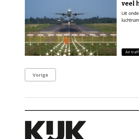
veel 
Uit onde
luchtrui
Air traf
Vorige