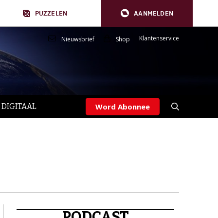
PUZZELEN
AANMELDEN
Klantenservice
Nieuwsbrief
Shop
 DIGITAAL
Word Abonnee
PODCAST