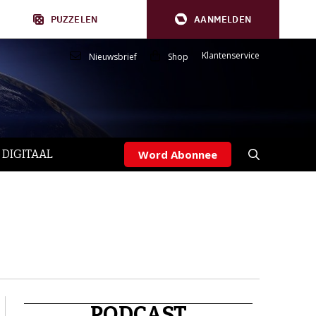
PUZZELEN
AANMELDEN
Klantenservice
Nieuwsbrief
Shop
 DIGITAAL
Word Abonnee
PODCAST