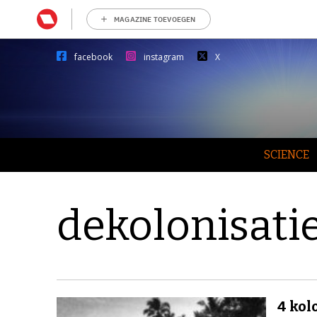
MAGAZINE TOEVOEGEN
facebook
instagram
X
SCIENCE
dekolonisati
4 kol