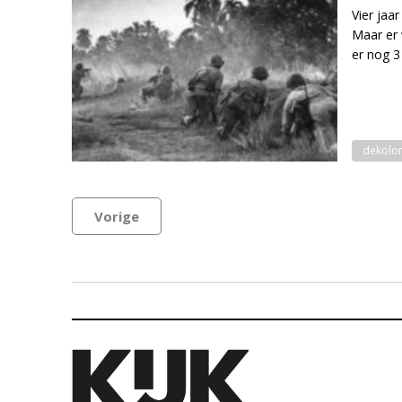
Vier jaa
Maar er 
er nog 3 
dekolon
Vorige