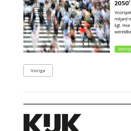
2050’
Voorspel
miljard 
ligt. Ho
wereldbe
demogr
Vorige