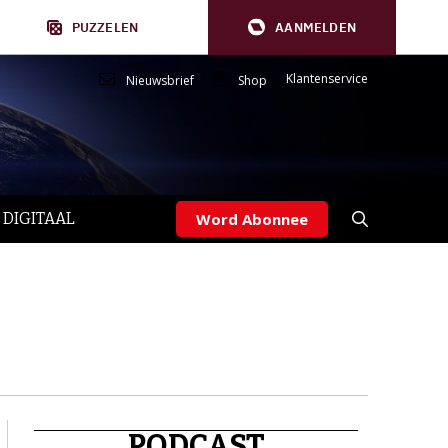
PUZZELEN
AANMELDEN
Klantenservice
Nieuwsbrief
Shop
 DIGITAAL
Word Abonnee
PODCAST