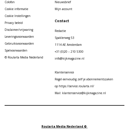
Colofon
Nieuwsbrief
Cookie informatie
Mijn account
Cookie Instellingen
Contact
Privacy beleid
Disclaimer/vrijwaring
Redactie
Leveringsvoorwaarden
Spaklerweg 53
Gebruiksvoorwaarden
1114 AE Amsterdam
Spelvoorwaarden
+31 (0)20 – 210 5300
© Roularta Media Nederland
info@kijkmagazine.nl
Klantenservice
Regel eenvoudig zelf je abonnementszaken
op https://service.roularta.nl/
Mail: klantenservice@kijkmagazine.nl
Roularta Media Nederland ©