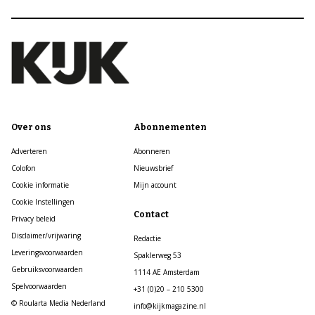
Over ons
Abonnementen
Adverteren
Abonneren
Colofon
Nieuwsbrief
Cookie informatie
Mijn account
Cookie Instellingen
Contact
Privacy beleid
Disclaimer/vrijwaring
Redactie
Leveringsvoorwaarden
Spaklerweg 53
Gebruiksvoorwaarden
1114 AE Amsterdam
Spelvoorwaarden
+31 (0)20 – 210 5300
© Roularta Media Nederland
info@kijkmagazine.nl