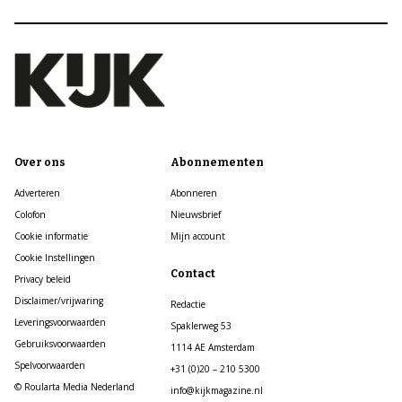
Over ons
Abonnementen
Adverteren
Abonneren
Colofon
Nieuwsbrief
Cookie informatie
Mijn account
Cookie Instellingen
Contact
Privacy beleid
Disclaimer/vrijwaring
Redactie
Leveringsvoorwaarden
Spaklerweg 53
Gebruiksvoorwaarden
1114 AE Amsterdam
Spelvoorwaarden
+31 (0)20 – 210 5300
© Roularta Media Nederland
info@kijkmagazine.nl