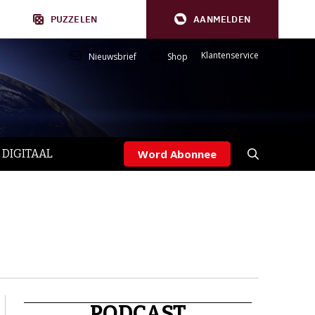
PUZZELEN
AANMELDEN
Klantenservice
Nieuwsbrief
Shop
 DIGITAAL
Word Abonnee
PODCAST