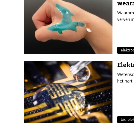
weara
Waarom z
verven i
elektro
Elekt
Wetensch
het hart
bio-ele