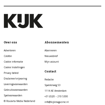
Over ons
Abonnementen
Adverteren
Abonneren
Colofon
Nieuwsbrief
Cookie informatie
Mijn account
Cookie Instellingen
Contact
Privacy beleid
Disclaimer/vrijwaring
Redactie
Leveringsvoorwaarden
Spaklerweg 53
Gebruiksvoorwaarden
1114 AE Amsterdam
Spelvoorwaarden
+31 (0)20 – 210 5300
© Roularta Media Nederland
info@kijkmagazine.nl