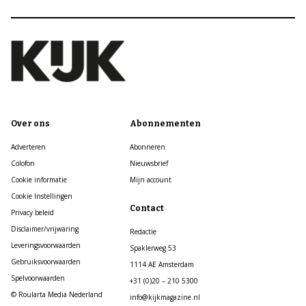
Over ons
Abonnementen
Adverteren
Abonneren
Colofon
Nieuwsbrief
Cookie informatie
Mijn account
Cookie Instellingen
Contact
Privacy beleid
Disclaimer/vrijwaring
Redactie
Leveringsvoorwaarden
Spaklerweg 53
Gebruiksvoorwaarden
1114 AE Amsterdam
Spelvoorwaarden
+31 (0)20 – 210 5300
© Roularta Media Nederland
info@kijkmagazine.nl