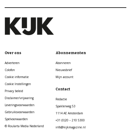
Over ons
Abonnementen
Adverteren
Abonneren
Colofon
Nieuwsbrief
Cookie informatie
Mijn account
Cookie Instellingen
Contact
Privacy beleid
Disclaimer/vrijwaring
Redactie
Leveringsvoorwaarden
Spaklerweg 53
Gebruiksvoorwaarden
1114 AE Amsterdam
Spelvoorwaarden
+31 (0)20 – 210 5300
© Roularta Media Nederland
info@kijkmagazine.nl