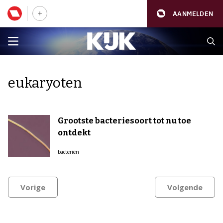
AANMELDEN
eukaryoten
Grootste bacteriesoort tot nu toe
ontdekt
bacteriën
Vorige
Volgende