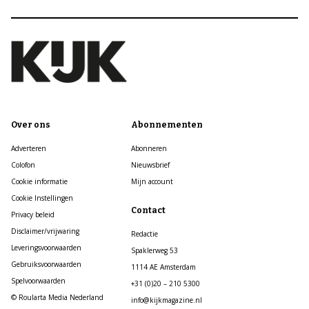
Over ons
Abonnementen
Adverteren
Abonneren
Colofon
Nieuwsbrief
Cookie informatie
Mijn account
Cookie Instellingen
Contact
Privacy beleid
Disclaimer/vrijwaring
Redactie
Leveringsvoorwaarden
Spaklerweg 53
Gebruiksvoorwaarden
1114 AE Amsterdam
Spelvoorwaarden
+31 (0)20 – 210 5300
© Roularta Media Nederland
info@kijkmagazine.nl