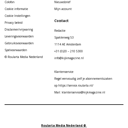
Colofon
Nieuwsbrief
Cookie informatie
Mijn account
Cookie Instellingen
Contact
Privacy beleid
Disclaimer/vrijwaring
Redactie
Leveringsvoorwaarden
Spaklerweg 53
Gebruiksvoorwaarden
1114 AE Amsterdam
Spelvoorwaarden
+31 (0)20 – 210 5300
© Roularta Media Nederland
info@kijkmagazine.nl
Klantenservice
Regel eenvoudig zelf je abonnementszaken
op https://service.roularta.nl/
Mail: klantenservice@kijkmagazine.nl
Roularta Media Nederland ©