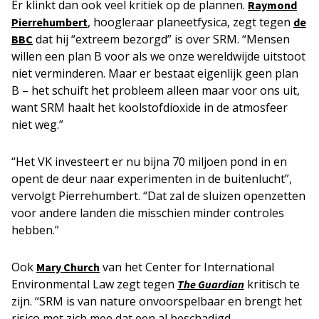
Er klinkt dan ook veel kritiek op de plannen.
Raymond
, hoogleraar planeetfysica, zegt tegen
Pierrehumbert
de
dat hij “extreem bezorgd” is over SRM. “Mensen
BBC
willen een plan B voor als we onze wereldwijde uitstoot
niet verminderen. Maar er bestaat eigenlijk geen plan
B – het schuift het probleem alleen maar voor ons uit,
want SRM haalt het koolstofdioxide in de atmosfeer
niet weg.”
“Het VK investeert er nu bijna 70 miljoen pond in en
opent de deur naar experimenten in de buitenlucht”,
vervolgt Pierrehumbert. “Dat zal de sluizen openzetten
voor andere landen die misschien minder controles
hebben.”
Ook
van het Center for International
Mary Church
Environmental Law zegt tegen
kritisch te
The Guardian
zijn. “SRM is van nature onvoorspelbaar en brengt het
risico met zich mee dat een al beschadigd