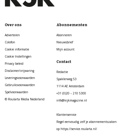
Over ons
Abonnementen
Adverteren
Abonneren
Colofon
Nieuwsbrief
Cookie informatie
Mijn account
Cookie Instellingen
Contact
Privacy beleid
Disclaimer/vrijwaring
Redactie
Leveringsvoorwaarden
Spaklerweg 53
Gebruiksvoorwaarden
1114 AE Amsterdam
Spelvoorwaarden
+31 (0)20 – 210 5300
© Roularta Media Nederland
info@kijkmagazine.nl
Klantenservice
Regel eenvoudig zelf je abonnementszaken
op https://service.roularta.nl/