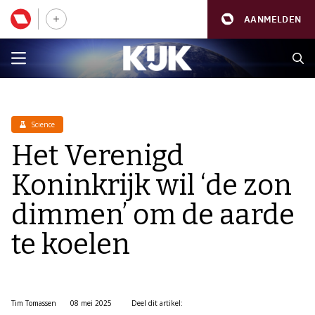
AANMELDEN
Science
Het Verenigd
Koninkrijk wil ‘de zon
dimmen’ om de aarde
te koelen
Tim Tomassen
08 mei 2025
Deel dit artikel: