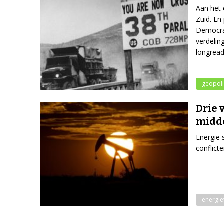
Aan het 
Zuid. En
Democrat
verdelin
longrea
geopoli
Drie 
midd
Energie 
conflict
energie