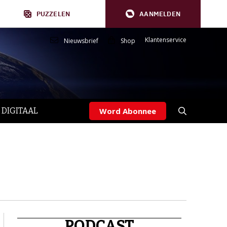
PUZZELEN
AANMELDEN
Klantenservice
Nieuwsbrief
Shop
 DIGITAAL
Word Abonnee
PODCAST