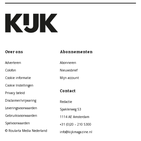
Over ons
Abonnementen
Adverteren
Abonneren
Colofon
Nieuwsbrief
Cookie informatie
Mijn account
Cookie Instellingen
Contact
Privacy beleid
Disclaimer/vrijwaring
Redactie
Leveringsvoorwaarden
Spaklerweg 53
Gebruiksvoorwaarden
1114 AE Amsterdam
Spelvoorwaarden
+31 (0)20 – 210 5300
© Roularta Media Nederland
info@kijkmagazine.nl