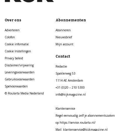
Over ons
Abonnementen
Adverteren
Abonneren
Colofon
Nieuwsbrief
Cookie informatie
Mijn account
Cookie Instellingen
Contact
Privacy beleid
Disclaimer/vrijwaring
Redactie
Leveringsvoorwaarden
Spaklerweg 53
Gebruiksvoorwaarden
1114 AE Amsterdam
Spelvoorwaarden
+31 (0)20 – 210 5300
© Roularta Media Nederland
info@kijkmagazine.nl
Klantenservice
Regel eenvoudig zelf je abonnementszaken
op https://service.roularta.nl/
Mail: klantenservice@kijkmagazine.nl