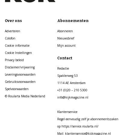
Over ons
Abonnementen
Adverteren
Abonneren
Colofon
Nieuwsbrief
Cookie informatie
Mijn account
Cookie Instellingen
Contact
Privacy beleid
Disclaimer/vrijwaring
Redactie
Leveringsvoorwaarden
Spaklerweg 53
Gebruiksvoorwaarden
1114 AE Amsterdam
Spelvoorwaarden
+31 (0)20 – 210 5300
© Roularta Media Nederland
info@kijkmagazine.nl
Klantenservice
Regel eenvoudig zelf je abonnementszaken
op https://service.roularta.nl/
Mail: klantenservice@kijkmagazine.nl