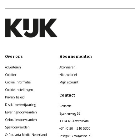
Over ons
Abonnementen
Adverteren
Abonneren
Colofon
Nieuwsbrief
Cookie informatie
Mijn account
Cookie Instellingen
Contact
Privacy beleid
Disclaimer/vrijwaring
Redactie
Leveringsvoorwaarden
Spaklerweg 53
Gebruiksvoorwaarden
1114 AE Amsterdam
Spelvoorwaarden
+31 (0)20 – 210 5300
© Roularta Media Nederland
info@kijkmagazine.nl