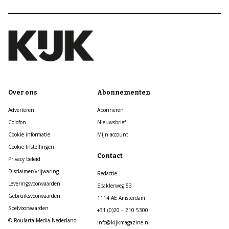
Over ons
Abonnementen
Adverteren
Abonneren
Colofon
Nieuwsbrief
Cookie informatie
Mijn account
Cookie Instellingen
Contact
Privacy beleid
Disclaimer/vrijwaring
Redactie
Leveringsvoorwaarden
Spaklerweg 53
Gebruiksvoorwaarden
1114 AE Amsterdam
Spelvoorwaarden
+31 (0)20 – 210 5300
© Roularta Media Nederland
info@kijkmagazine.nl