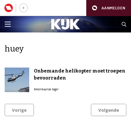
AANMELDEN
huey
Onbemande helikopter moet troepen
bevoorraden
Amerikaanse leger
Vorige
Volgende