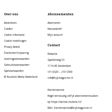
Over ons
Abonnementen
Adverteren
Abonneren
Colofon
Nieuwsbrief
Cookie informatie
Mijn account
Cookie Instellingen
Contact
Privacy beleid
Disclaimer/vrijwaring
Redactie
Leveringsvoorwaarden
Spaklerweg 53
Gebruiksvoorwaarden
1114 AE Amsterdam
Spelvoorwaarden
+31 (0)20 – 210 5300
© Roularta Media Nederland
info@kijkmagazine.nl
Klantenservice
Regel eenvoudig zelf je abonnementszaken
op https://service.roularta.nl/
Mail: klantenservice@kijkmagazine.nl