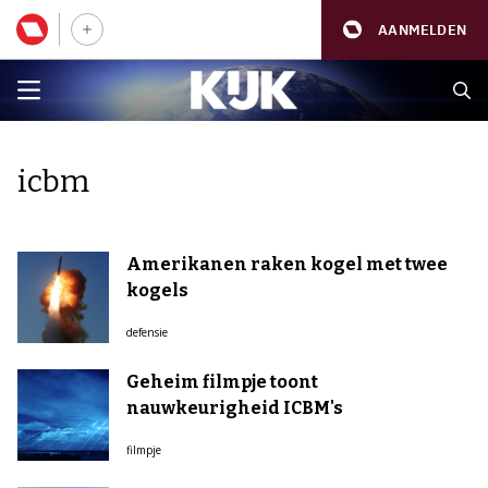
AANMELDEN
icbm
Amerikanen raken kogel met twee
kogels
defensie
Geheim filmpje toont
nauwkeurigheid ICBM's
filmpje