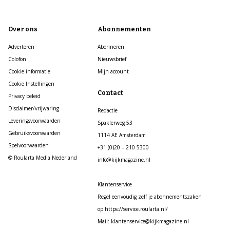
Over ons
Abonnementen
Adverteren
Abonneren
Colofon
Nieuwsbrief
Cookie informatie
Mijn account
Cookie Instellingen
Contact
Privacy beleid
Disclaimer/vrijwaring
Redactie
Leveringsvoorwaarden
Spaklerweg 53
Gebruiksvoorwaarden
1114 AE Amsterdam
Spelvoorwaarden
+31 (0)20 – 210 5300
© Roularta Media Nederland
info@kijkmagazine.nl
Klantenservice
Regel eenvoudig zelf je abonnementszaken
op https://service.roularta.nl/
Mail: klantenservice@kijkmagazine.nl