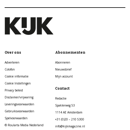
Over ons
Abonnementen
Adverteren
Abonneren
Colofon
Nieuwsbrief
Cookie informatie
Mijn account
Cookie Instellingen
Contact
Privacy beleid
Disclaimer/vrijwaring
Redactie
Leveringsvoorwaarden
Spaklerweg 53
Gebruiksvoorwaarden
1114 AE Amsterdam
Spelvoorwaarden
+31 (0)20 – 210 5300
© Roularta Media Nederland
info@kijkmagazine.nl