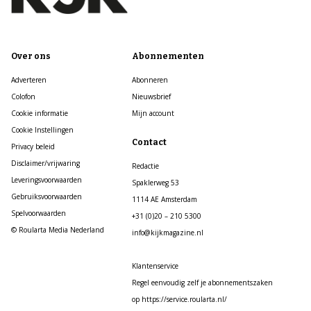
Over ons
Abonnementen
Adverteren
Abonneren
Colofon
Nieuwsbrief
Cookie informatie
Mijn account
Cookie Instellingen
Contact
Privacy beleid
Disclaimer/vrijwaring
Redactie
Leveringsvoorwaarden
Spaklerweg 53
Gebruiksvoorwaarden
1114 AE Amsterdam
Spelvoorwaarden
+31 (0)20 – 210 5300
© Roularta Media Nederland
info@kijkmagazine.nl
Klantenservice
Regel eenvoudig zelf je abonnementszaken
op https://service.roularta.nl/