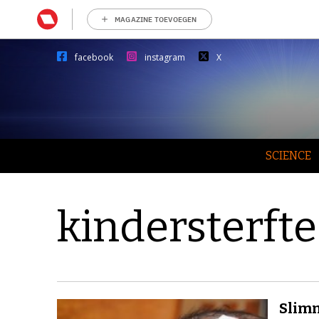
MAGAZINE TOEVOEGEN
facebook
instagram
X
SCIENCE
kindersterfte
Slimm