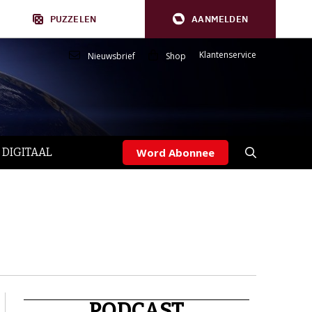
PUZZELEN
AANMELDEN
Klantenservice
Nieuwsbrief
Shop
 DIGITAAL
Word Abonnee
PODCAST