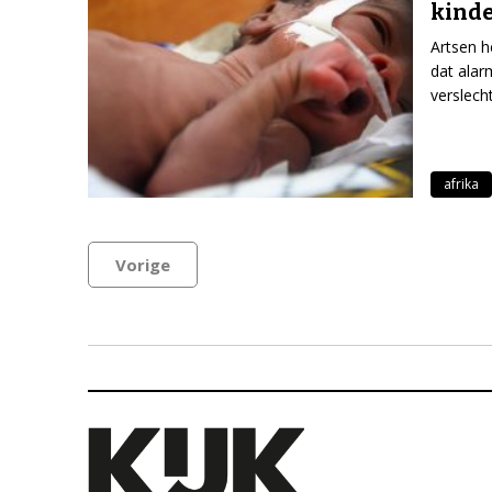
kinde
Artsen h
dat alar
verslecht
afrika
Vorige