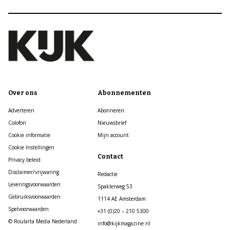
Over ons
Abonnementen
Adverteren
Abonneren
Colofon
Nieuwsbrief
Cookie informatie
Mijn account
Cookie Instellingen
Contact
Privacy beleid
Disclaimer/vrijwaring
Redactie
Leveringsvoorwaarden
Spaklerweg 53
Gebruiksvoorwaarden
1114 AE Amsterdam
Spelvoorwaarden
+31 (0)20 – 210 5300
© Roularta Media Nederland
info@kijkmagazine.nl