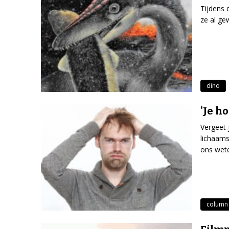
Tijdens 
ze al ge
dino
'Je h
Vergeet 
lichaams
ons wet
column