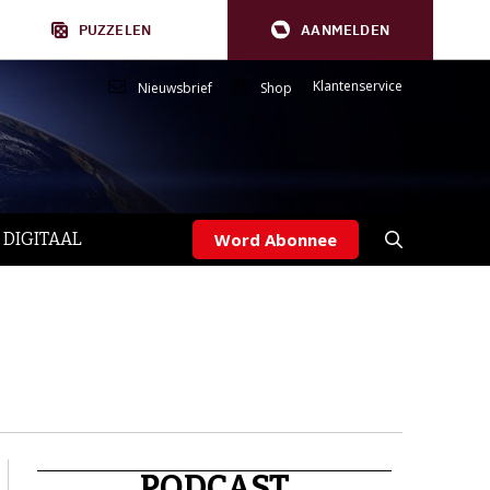
PUZZELEN
AANMELDEN
Klantenservice
Nieuwsbrief
Shop
 DIGITAAL
Word Abonnee
PODCAST