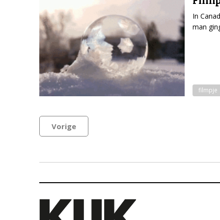
Filmp
In Canad
man ging
filmpje
Vorige