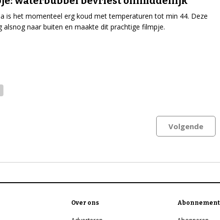
je: waterbubbel bevriest onmiddellijk
a is het momenteel erg koud met temperaturen tot min 44. Deze
 alsnog naar buiten en maakte dit prachtige filmpje.
Volgende
Over ons
Abonnement