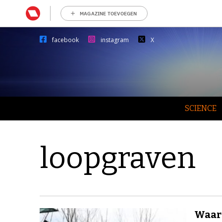
MAGAZINE TOEVOEGEN
facebook
instagram
X
SCIENCE
loopgraven
Waaro