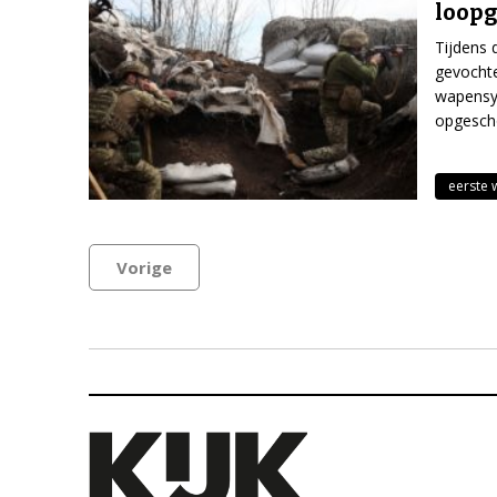
loopg
Tijdens 
gevochte
wapensys
opgesch
eerste 
Vorige