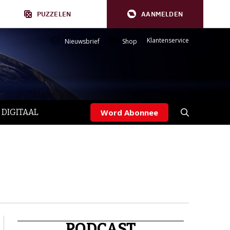
PUZZELEN
AANMELDEN
Klantenservice
Nieuwsbrief
Shop
 DIGITAAL
Word Abonnee
PODCAST