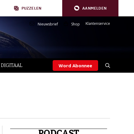
PUZZELEN
AANMELDEN
Klantenservice
Nieuwsbrief
Shop
 DIGITAAL
Word Abonnee
PODCAST