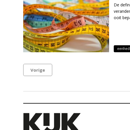
De defin
verander
ooit bep
eenhed
Vorige