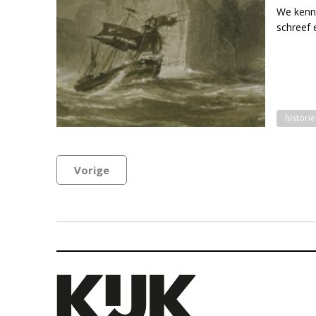
We kenne
schreef 
historie
Vorige