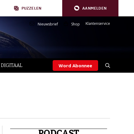
PUZZELEN
AANMELDEN
Klantenservice
Nieuwsbrief
Shop
 DIGITAAL
Word Abonnee
PODCAST