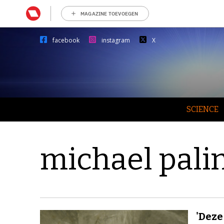
MAGAZINE TOEVOEGEN
facebook
instagram
X
SCIENCE
michael pali
'Deze