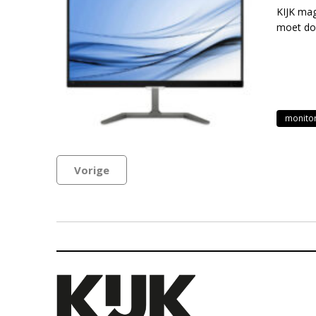
KIJK mag
moet do
monito
Vorige