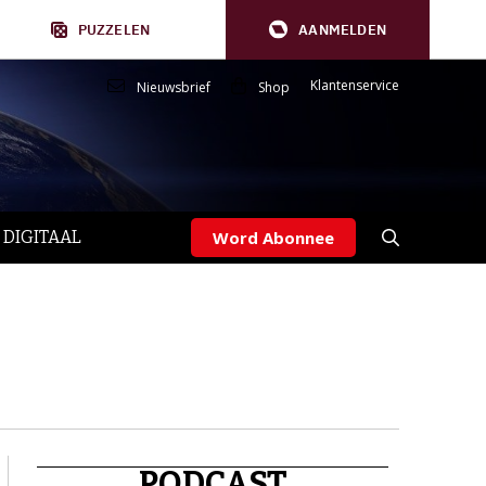
PUZZELEN
AANMELDEN
Klantenservice
Nieuwsbrief
Shop
 DIGITAAL
Word Abonnee
PODCAST