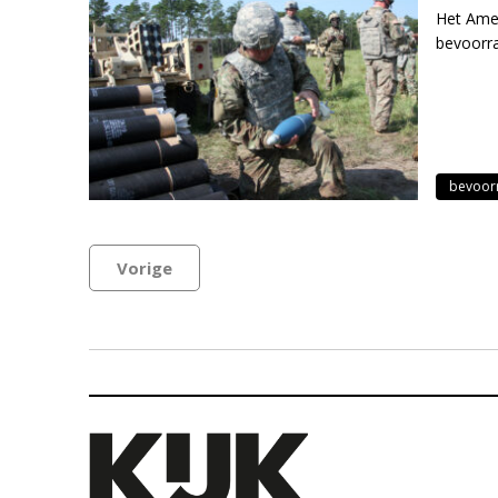
Het Amer
bevoorr
bevoor
Vorige