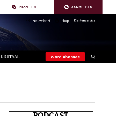
PUZZELEN
AANMELDEN
Klantenservice
Nieuwsbrief
Shop
 DIGITAAL
Word Abonnee
PODCAST