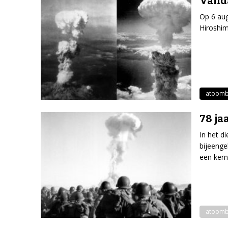
Vand
Op 6 au
Hiroshim
atoom
78 ja
In het d
bijeenge
een ker
atoom