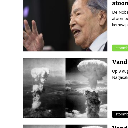
atoo
De Nobel
atoombom
kernwap
atoom
Vanda
Op 9 au
Nagasaki
atoom