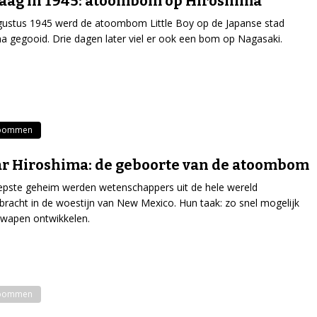
aag in 1945: atoombom op Hiroshima
gustus 1945 werd de atoombom Little Boy op de Japanse stad
a gegooid. Drie dagen later viel er ook een bom op Nagasaki.
bommen
ar Hiroshima: de geboorte van de atoombom
iepste geheim werden wetenschappers uit de hele wereld
bracht in de woestijn van New Mexico. Hun taak: zo snel mogelijk
nwapen ontwikkelen.
bommen