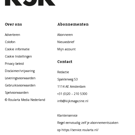
Over ons
Abonnementen
Adverteren
Abonneren
Colofon
Nieuwsbrief
Cookie informatie
Mijn account
Cookie Instellingen
Contact
Privacy beleid
Disclaimer/vrijwaring
Redactie
Leveringsvoorwaarden
Spaklerweg 53
Gebruiksvoorwaarden
1114 AE Amsterdam
Spelvoorwaarden
+31 (0)20 – 210 5300
© Roularta Media Nederland
info@kijkmagazine.nl
Klantenservice
Regel eenvoudig zelf je abonnementszaken
op https://service.roularta.nl/