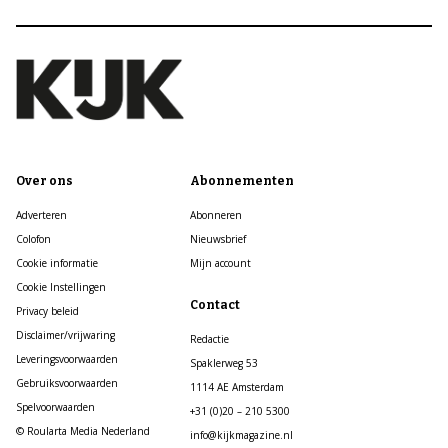
Over ons
Abonnementen
Adverteren
Abonneren
Colofon
Nieuwsbrief
Cookie informatie
Mijn account
Cookie Instellingen
Contact
Privacy beleid
Disclaimer/vrijwaring
Redactie
Leveringsvoorwaarden
Spaklerweg 53
Gebruiksvoorwaarden
1114 AE Amsterdam
Spelvoorwaarden
+31 (0)20 – 210 5300
© Roularta Media Nederland
info@kijkmagazine.nl