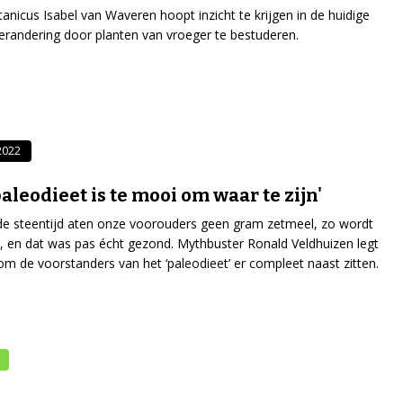
anicus Isabel van Waveren hoopt inzicht te krijgen in de huidige
erandering door planten van vroeger te bestuderen.
-2022
paleodieet is te mooi om waar te zijn'
de steentijd aten onze voorouders geen gram zetmeel, zo wordt
 en dat was pas écht gezond. Mythbuster Ronald Veldhuizen legt
om de voorstanders van het ‘paleodieet’ er compleet naast zitten.