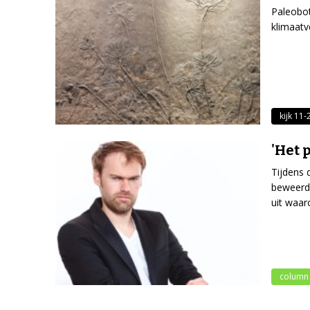
Paleobot
klimaatv
kijk 11
'Het 
Tijdens 
beweerd,
uit waar
column