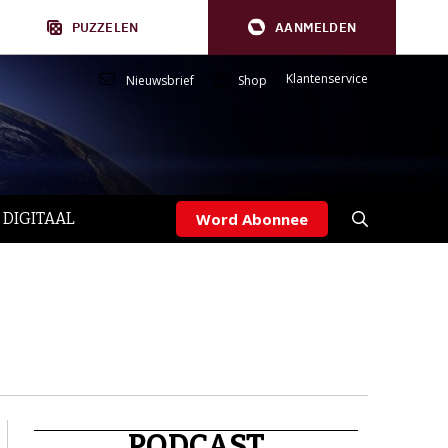
PUZZELEN
AANMELDEN
Klantenservice
Nieuwsbrief
Shop
 DIGITAAL
Word Abonnee
PODCAST