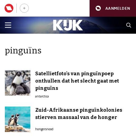
AANMELDEN
pinguïns
Satellietfoto's van pinguïnpoep
onthullen dat het slecht gaat met
pinguïns
antarctica
Zuid-Afrikaanse pinguïnkolonies
stierven massaal van de honger
hongersnood