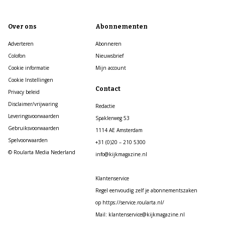
Over ons
Abonnementen
Adverteren
Abonneren
Colofon
Nieuwsbrief
Cookie informatie
Mijn account
Cookie Instellingen
Contact
Privacy beleid
Disclaimer/vrijwaring
Redactie
Leveringsvoorwaarden
Spaklerweg 53
Gebruiksvoorwaarden
1114 AE Amsterdam
Spelvoorwaarden
+31 (0)20 – 210 5300
© Roularta Media Nederland
info@kijkmagazine.nl
Klantenservice
Regel eenvoudig zelf je abonnementszaken
op https://service.roularta.nl/
Mail: klantenservice@kijkmagazine.nl