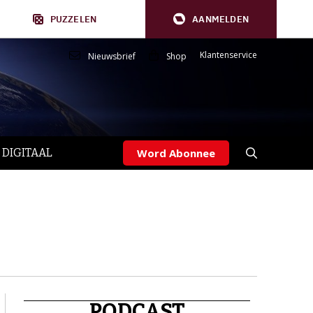
PUZZELEN
AANMELDEN
Klantenservice
Nieuwsbrief
Shop
 DIGITAAL
Word Abonnee
PODCAST