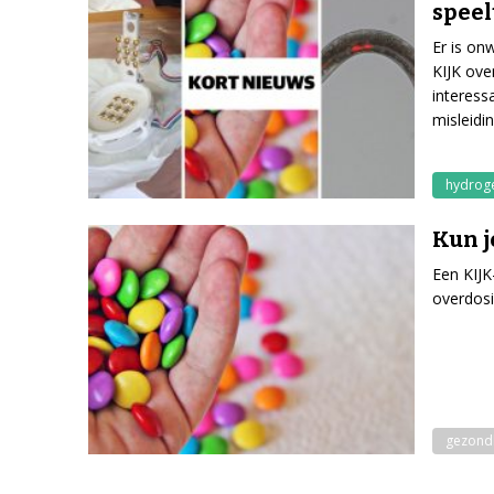
speel
Er is on
KIJK ove
interess
misleidi
hydrog
Kun j
Een KIJK
overdosi
gezond