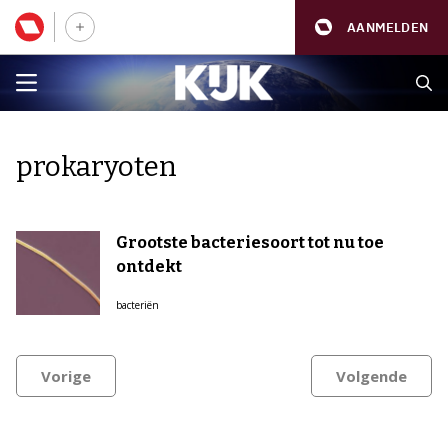
AANMELDEN
prokaryoten
Grootste bacteriesoort tot nu toe
ontdekt
bacteriën
Vorige
Volgende