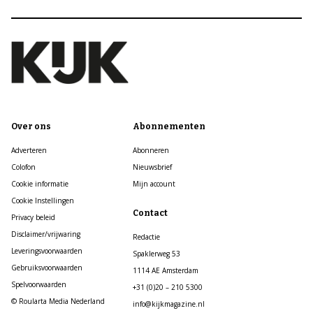
Over ons
Abonnementen
Adverteren
Abonneren
Colofon
Nieuwsbrief
Cookie informatie
Mijn account
Cookie Instellingen
Contact
Privacy beleid
Disclaimer/vrijwaring
Redactie
Leveringsvoorwaarden
Spaklerweg 53
Gebruiksvoorwaarden
1114 AE Amsterdam
Spelvoorwaarden
+31 (0)20 – 210 5300
© Roularta Media Nederland
info@kijkmagazine.nl