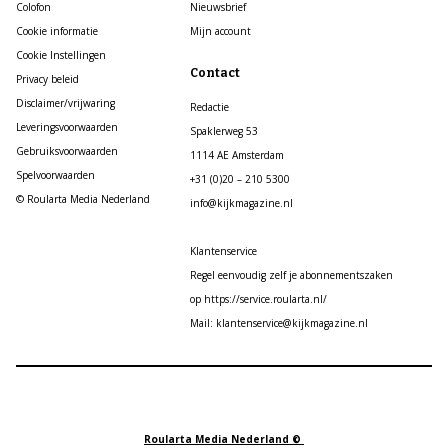
Colofon
Nieuwsbrief
Cookie informatie
Mijn account
Cookie Instellingen
Contact
Privacy beleid
Disclaimer/vrijwaring
Redactie
Leveringsvoorwaarden
Spaklerweg 53
Gebruiksvoorwaarden
1114 AE Amsterdam
Spelvoorwaarden
+31 (0)20 – 210 5300
© Roularta Media Nederland
info@kijkmagazine.nl
Klantenservice
Regel eenvoudig zelf je abonnementszaken
op https://service.roularta.nl/
Mail: klantenservice@kijkmagazine.nl
Roularta Media Nederland ©