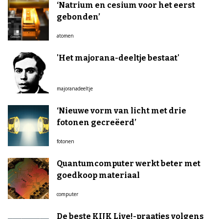
‘Natrium en cesium voor het eerst
gebonden’
atomen
'Het majorana-deeltje bestaat'
majoranadeeltje
‘Nieuwe vorm van licht met drie
fotonen gecreëerd’
fotonen
Quantumcomputer werkt beter met
goedkoop materiaal
computer
De beste KIJK Live!-praatjes volgens