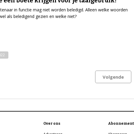
e een boete krijgen voor je taalgebruik?
enaar in functie mag niet worden beledigd. Alleen welke woorden
el als beledigend gezien en welke niet?
022
Volgende
Over ons
Abonnement