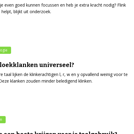
je even goed kunnen focussen en heb je extra kracht nodig? Flink
 helpt, blijkt uit onderzoek.
ogie
vloekklanken universeel?
re taal lijken de klinkerachtigen l, r, w en y opvallend weinig voor te
eze klanken zouden minder beledigend klinken.
en