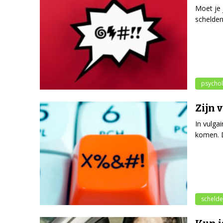
Moet je 
schelden
psychol
Zijn 
In vulgai
komen. D
scheld