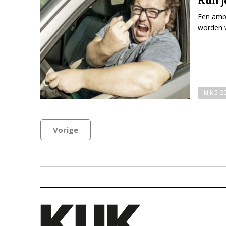
Kun j
Een ambt
worden w
kijk 5-2
Vorige