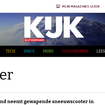
MIJN MAGAZINES LEZEN
TECH
SPACE
MENS
GESCHIEDENIS
LEES
er
and neemt gewapende sneeuwscooter in