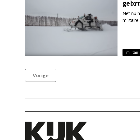
gebr
Net nu h
militair
militair
Vorige