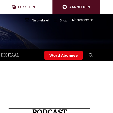
PUZZELEN
AANMELDEN
Klantenservice
Nieuwsbrief
Shop
 DIGITAAL
Word Abonnee
PODCAST