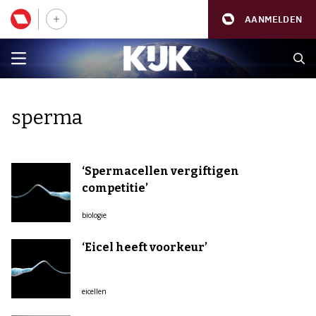
AANMELDEN
sperma
‘Spermacellen vergiftigen
competitie’
biologie
‘Eicel heeft voorkeur’
eicellen