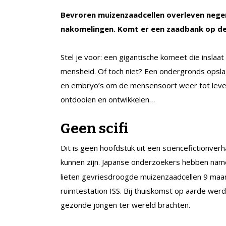
Bevroren muizenzaadcellen overleven nege
nakomelingen. Komt er een zaadbank op d
Stel je voor: een gigantische komeet die insla
mensheid. Of toch niet? Een ondergronds opsla
en embryo’s om de mensensoort weer tot leven
ontdooien en ontwikkelen…
Geen scifi
Dit is geen hoofdstuk uit een sciencefictionve
kunnen zijn. Japanse onderzoekers hebben name
lieten gevriesdroogde muizenzaadcellen 9 maan
ruimtestation ISS. Bij thuiskomst op aarde we
gezonde jongen ter wereld brachten.