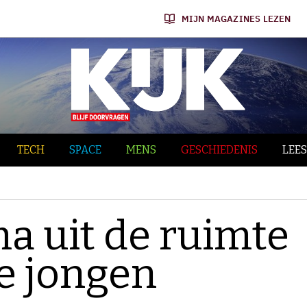
MIJN MAGAZINES LEZEN
TECH
SPACE
MENS
GESCHIEDENIS
LEES
 uit de ruimte
e jongen