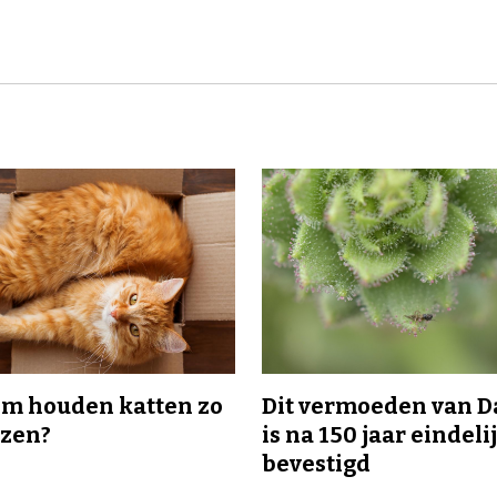
m houden katten zo
Dit vermoeden van 
ozen?
is na 150 jaar eindeli
bevestigd