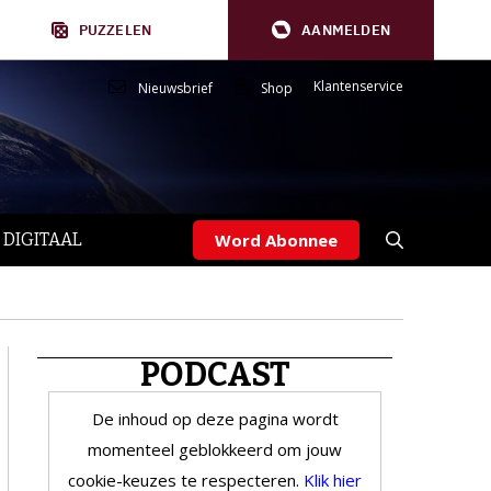
PUZZELEN
AANMELDEN
Klantenservice
Nieuwsbrief
Shop
 DIGITAAL
Word Abonnee
PODCAST
De inhoud op deze pagina wordt
momenteel geblokkeerd om jouw
cookie-keuzes te respecteren.
Klik hier