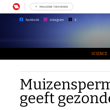
MAGAZINE TOEVOEGEN
facebook
instagram
X
SCIENCE
Muizensperma
geeft gezond