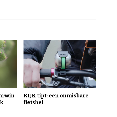
Darwin
KIJK tipt: een onmisbare
jk
fietsbel